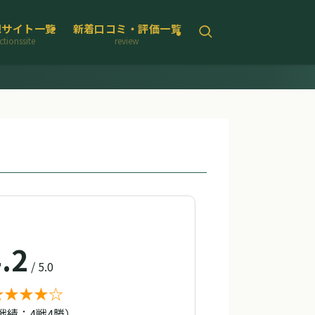
想サイト一覧
新着口コミ・評価一覧
ctionssite
review
.2
/ 5.0
★★★★☆
戦績：4戦4勝）