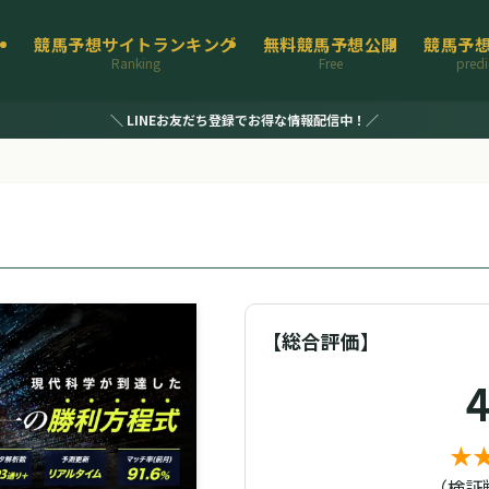
競馬予想サイトランキング
無料競馬予想公開
競馬予
Ranking
Free
predi
＼ LINEお友だち登録でお得な情報配信中！／
【総合評価】
4
★
（検証