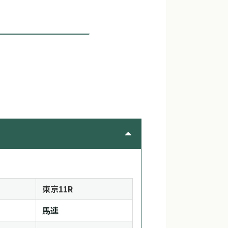
東京
11R
馬連