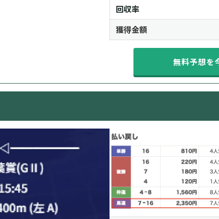
回収率
獲得金額
無料予想を