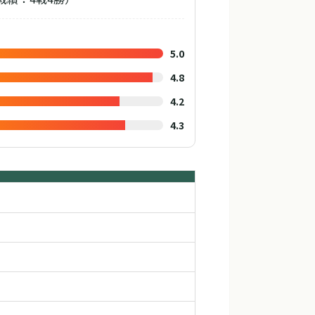
5.0
4.8
4.2
4.3