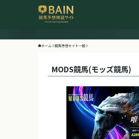
ホーム
競馬予想サイト一般
MODS競馬(モッズ競馬)