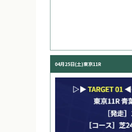
04月25日(土)東京11R