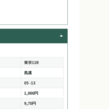
東京
11R
馬連
05 -13
1,000円
9,70円