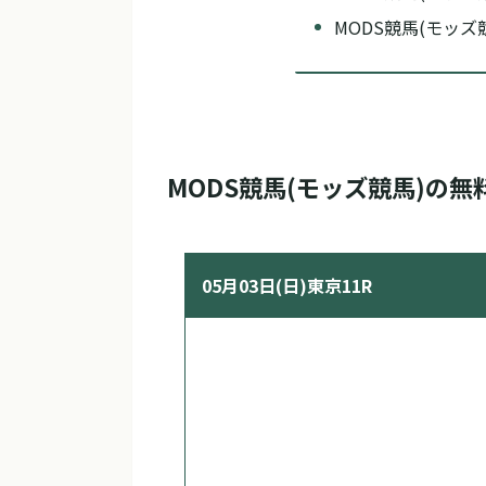
MODS競馬(モッズ
MODS競馬(モッズ競馬)
の無
05月03日(日)東京11R