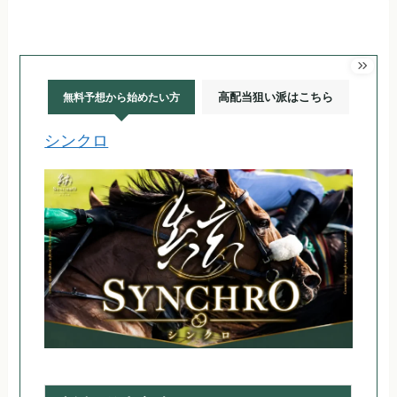
タイプ別おすすめ競馬予想サイト
高配当狙い派はこちら
無料予想から始めたい方
利
シンクロ