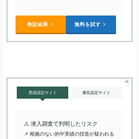
検証結果
無料を試す
使ってはいけない要注意サイト vs 利益
に直結する優良サイト
悪徳認定サイト
優良認定サイト
⚠️ 潜入調査で判明したリスク
根拠のない的中実績の捏造が疑われる
📌