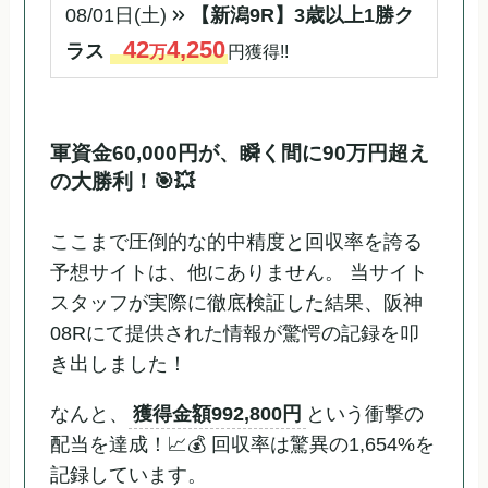
08/01日(土)
【新潟9R】
3歳以上1勝ク
42
4
,250
ラス
万
円獲得!!
軍資金60,000円が、瞬く間に90万円超え
の大勝利！🎯💥
ここまで圧倒的な的中精度と回収率を誇る
予想サイトは、他にありません。 当サイト
スタッフが実際に徹底検証した結果、阪神
08Rにて提供された情報が驚愕の記録を叩
き出しました！
なんと、
獲得金額992,800円
という衝撃の
配当を達成！📈💰 回収率は驚異の1,654%を
記録しています。