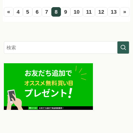
«
4
5
6
7
8
9
10
11
12
13
»