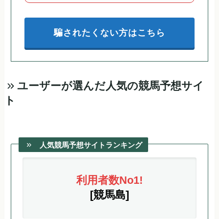
騙されたくない方はこちら
ユーザーが選んだ人気の競馬予想サイ
ト
人気競馬予想サイトランキング
利用者数No1!
[競馬島]