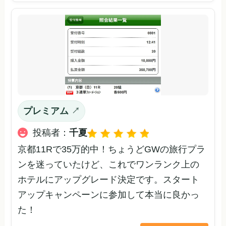
プレミアム
投稿者：
千夏
京都11Rで35万的中！ちょうどGWの旅行プラ
ンを迷っていたけど、これでワンランク上の
ホテルにアップグレード決定です。スタート
アップキャンペーンに参加して本当に良かっ
た！