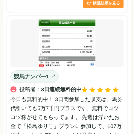
👉 検証結果を見る
競馬ナンバー1
投稿者：
3日連続無料的中
今日も無料的中！ 3日間参加した収支は、馬券
代引いても5万7千円プラスです、無料でコツ
コツ稼がせてもらってます。 先週は浮いたお
金で「松島ゆりこ」プランに参加して、107万